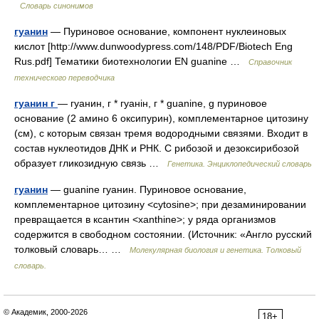
Словарь синонимов
гуанин
— Пуриновое основание, компонент нуклеиновых
кислот [http://www.dunwoodypress.com/148/PDF/Biotech Eng
Rus.pdf] Тематики биотехнологии EN guanine …
Справочник
технического переводчика
гуанин г
— гуанин, г * гуанін, г * guanine, g пуриновое
основание (2 амино 6 оксипурин), комплементарное цитозину
(см), с которым связан тремя водородными связями. Входит в
состав нуклеотидов ДНК и РНК. С рибозой и дезоксирибозой
образует гликозидную связь …
Генетика. Энциклопедический словарь
гуанин
— guanine гуанин. Пуриновое основание,
комплементарное цитозину <cytosine>; при дезаминировании
превращается в ксантин <xanthine>; у ряда организмов
содержится в свободном состоянии. (Источник: «Англо русский
толковый словарь… …
Молекулярная биология и генетика. Толковый
словарь.
© Академик, 2000-2026
18+