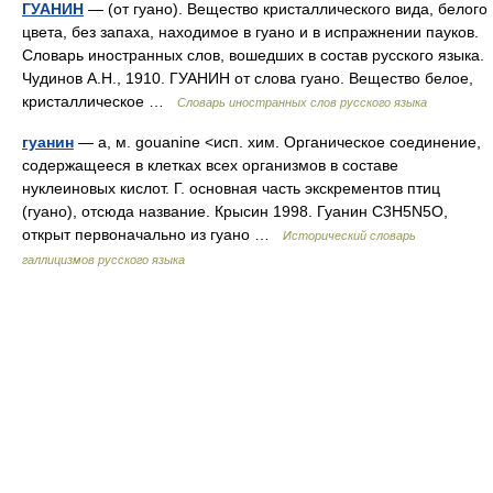
ГУАНИН
— (от гуано). Вещество кристаллического вида, белого
цвета, без запаха, находимое в гуано и в испражнении пауков.
Словарь иностранных слов, вошедших в состав русского языка.
Чудинов А.Н., 1910. ГУАНИН от слова гуано. Вещество белое,
кристаллическое …
Словарь иностранных слов русского языка
гуанин
— а, м. gouanine <исп. хим. Органическое соединение,
содержащееся в клетках всех организмов в составе
нуклеиновых кислот. Г. основная часть экскрементов птиц
(гуано), отсюда название. Крысин 1998. Гуанин C3H5N5O,
открыт первоначально из гуано …
Исторический словарь
галлицизмов русского языка