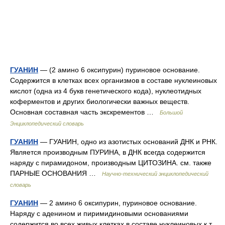
ГУАНИН
— (2 амино 6 оксипурин) пуриновое основание.
Содержится в клетках всех организмов в составе нуклеиновых
кислот (одна из 4 букв генетического кода), нуклеотидных
коферментов и других биологически важных веществ.
Основная составная часть экскрементов …
Большой
Энциклопедический словарь
ГУАНИН
— ГУАНИН, одно из азотистых оснований ДНК и РНК.
Является производным ПУРИНА, в ДНК всегда содержится
наряду с пирамидоном, производным ЦИТОЗИНА. см. также
ПАРНЫЕ ОСНОВАНИЯ …
Научно-технический энциклопедический
словарь
ГУАНИН
— 2 амино 6 оксипурин, пуриновое основание.
Наряду с аденином и пиримидиновыми основаниями
содержится во всех живых клетках в составе нуклеиновых к т