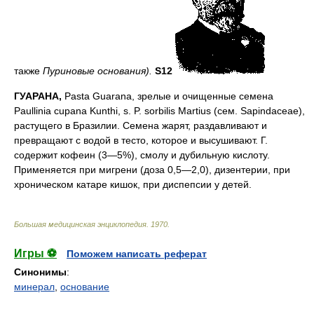
также
Пуриновые основания).
S12
ГУАРАНА,
Pasta Guarana, зрелые и очищенные семена
Paullinia cupana Kunthi, s. P. sorbilis Martius (сем. Sapindaceae),
растущего в Бразилии. Семена жарят, раздавливают и
превращают с водой в тесто, которое и высушивают. Г.
содержит кофеин (3—5%), смолу и дубильную кислоту.
Применяется при мигрени (доза 0,5—2,0), дизентерии, при
хроническом катаре кишок, при диспепсии у детей.
Большая медицинская энциклопедия
.
1970
.
Игры ⚽
Поможем написать реферат
Синонимы
:
минерал
,
основание